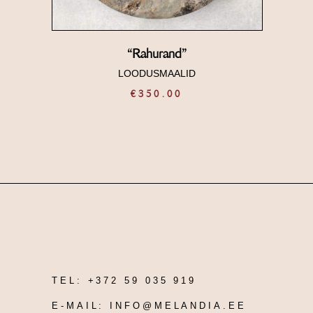
“Rahurand”
LOODUSMAALID
€
350.00
TEL:
+372 59 035 919
E-MAIL:
INFO@MELANDIA.EE