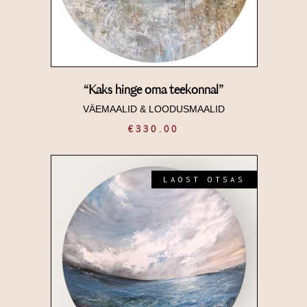
“Kaks hinge oma teekonnal”
VÄEMAALID
&
LOODUSMAALID
€
330.00
LAOST OTSAS