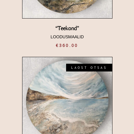
“Teekond”
LOODUSMAALID
€
360.00
LAOST OTSAS