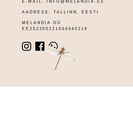
E-MAIL:
INFO@MELANDIA.EE
AADRESS:
TALLINN, EESTI
MELANDIA OÜ
EE252200221060640218