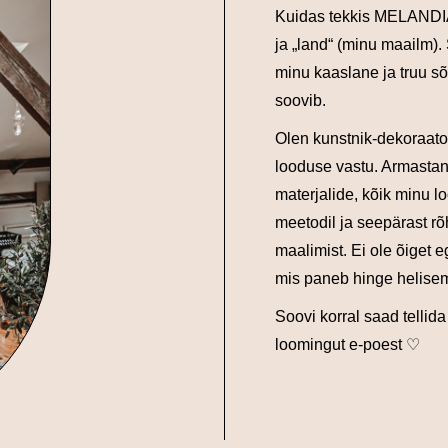
Kuidas tekkis MELANDIA?
ja „land“ (minu maailm).
minu kaaslane ja truu sõ
soovib.
Olen kunstnik-dekoraator
looduse vastu. Armastan
materjalide, kõik minu l
meetodil ja seepärast rõ
maalimist. Ei ole õiget e
mis paneb hinge helise
Soovi korral saad tellid
loomingut e-poest ♡