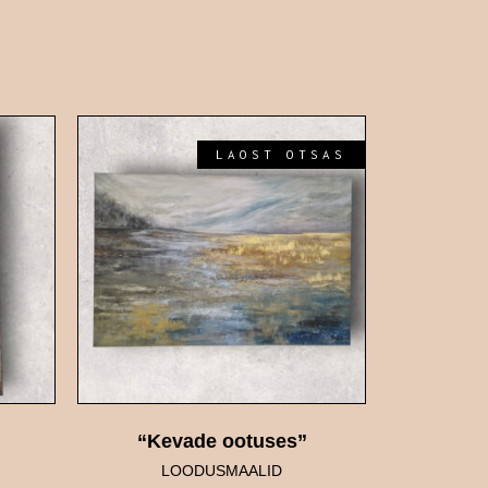
LAOST OTSAS
“Kevade ootuses”
LOODUSMAALID