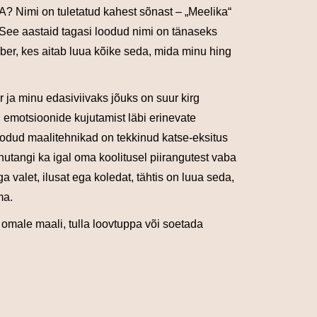
 Nimi on tuletatud kahest sõnast – „Meelika“
 See aastaid tagasi loodud nimi on tänaseks
ber, kes aitab luua kõike seda, mida minu hing
 ja minu edasiviivaks jõuks on suur kirg
 emotsioonide kujutamist läbi erinevate
oodud maalitehnikad on tekkinud katse-eksitus
hutangi ka igal oma koolitusel piirangutest vaba
ga valet, ilusat ega koledat, tähtis on luua seda,
ma.
a omale maali, tulla loovtuppa või soetada