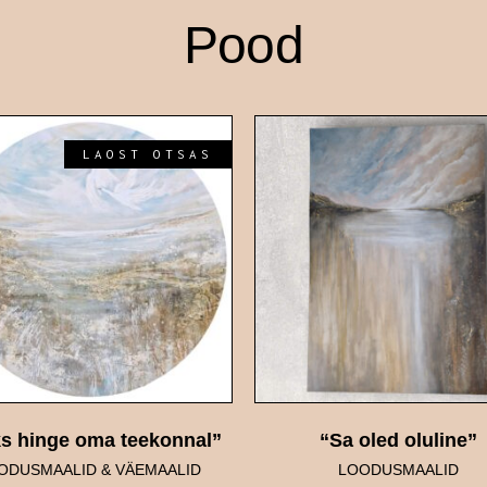
Pood
LAOST OTSAS
s hinge oma teekonnal”
“Sa oled oluline”
ODUSMAALID
&
VÄEMAALID
LOODUSMAALID